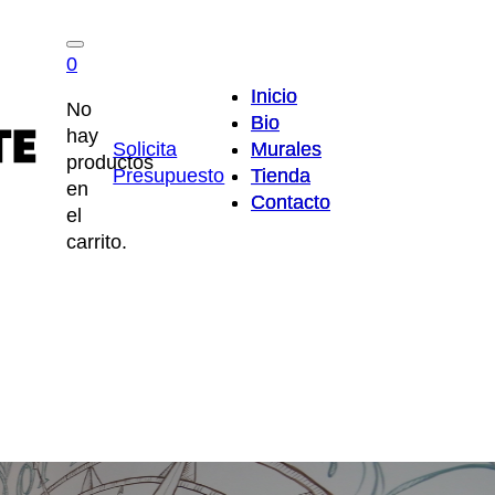
0
Inicio
Inicio
No
Bio
Bio
hay
Solicita
Murales
Murales
productos
Presupuesto
Tienda
Tienda
en
Contacto
Contacto
el
carrito.