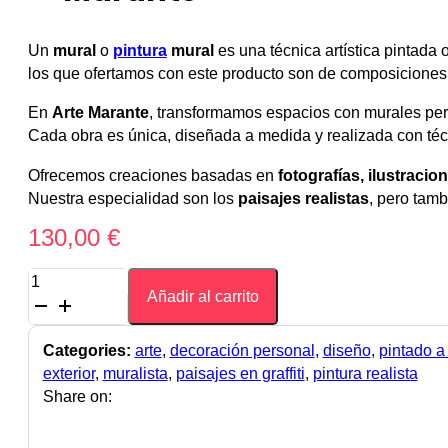
Un
mural
o
pintura
mural
es una técnica artística pintada
los que ofertamos con este producto son de composicione
En
Arte Marante
, transformamos espacios con murales pers
Cada obra es única, diseñada a medida y realizada con técn
Ofrecemos creaciones basadas en
fotografías, ilustraci
Nuestra especialidad son los
paisajes realistas
, pero tamb
130,00
€
Mural
Añadir al carrito
Personalizado
por
Metro
Categories:
arte
,
decoración personal
,
diseño
,
pintado 
Cuadrado
exterior
,
muralista
,
paisajes en graffiti
,
pintura realista
–
Share on:
Paisajes
Basados